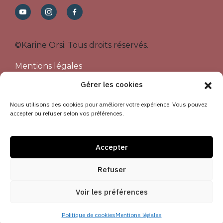
©Karine Orsi.
Tous droits réservés.
Mentions légales
CGV
Gérer les cookies
Politique de cookies (UE)
Nous utilisons des cookies pour améliorer votre expérience. Vous pouvez
accepter ou refuser selon vos préférences.
Accueil
Mon parcours
Blog
Accepter
Formations
Boutique
Refuser
Contact
Voir les préférences
Accès membre
Politique de cookies
Mentions légales